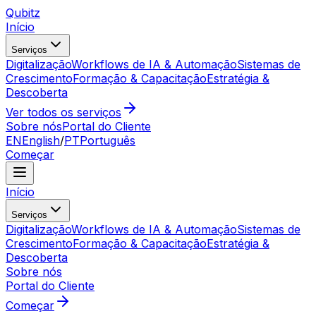
Qubitz
Início
Serviços
Digitalização
Workflows de IA & Automação
Sistemas de
Crescimento
Formação & Capacitação
Estratégia &
Descoberta
Ver todos os serviços
Sobre nós
Portal do Cliente
EN
English
/
PT
Português
Começar
Início
Serviços
Digitalização
Workflows de IA & Automação
Sistemas de
Crescimento
Formação & Capacitação
Estratégia &
Descoberta
Sobre nós
Portal do Cliente
Começar