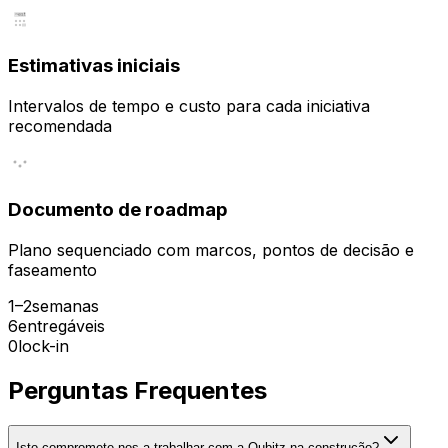
~est
Estimativas iniciais
Intervalos de tempo e custo para cada iniciativa
recomendada
Documento de roadmap
Plano sequenciado com marcos, pontos de decisão e
faseamento
1–2
semanas
6
entregáveis
0
lock-in
Perguntas Frequentes
Isto compromete-nos a trabalhar com a Qubitz na construção?