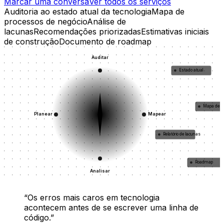
Marcar uma conversa
Ver todos os serviços
Auditoria ao estado atual da tecnologia
Mapa de
processos de negócio
Análise de
lacunas
Recomendações priorizadas
Estimativas iniciais
de construção
Documento de roadmap
Auditar
Estado atual
Mapa de p
Planear
Mapear
Relatório de lacunas
Roadmap
Analisar
“
Os erros mais caros em tecnologia
acontecem antes de se escrever uma linha de
código.
”